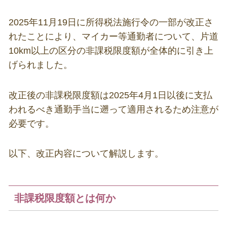
2025年
11
月
19
日に所得税法施行令の一部が改正さ
れたことにより、マイカー等通勤者について、片道
10km
以上の区分の非課税限度額が全体的に引き上
げられました。
改正後の非課税限度額は
2025
年
4
月
1
日以後に支払
われるべき通勤手当に遡って適用されるため注意が
必要です。
以下、改正内容について解説します。
非課税限度額とは何か