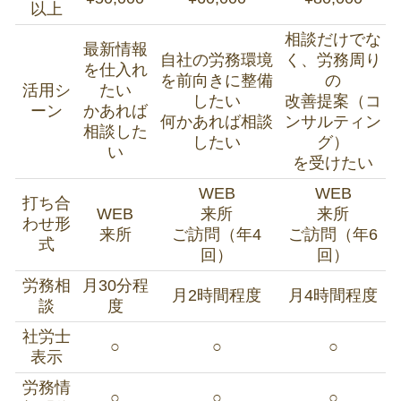
以上
相談だけでな
最新情報
自社の労務環境
く、労務周り
を仕入れ
を前向きに整備
の
活用シ
たい
したい
改善提案（コ
ーン
かあれば
何かあれば相談
ンサルティン
相談した
したい
グ）
い
を受けたい
WEB
WEB
打ち合
WEB
来所
来所
わせ形
来所
ご訪問（年4
ご訪問（年6
式
回）
回）
労務相
月30分程
月2時間程度
月4時間程度
談
度
社労士
○
○
○
表示
労務情
○
○
○