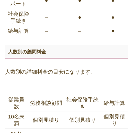
●
●
●
ポート
社会保険
–
●
●
手続き
給与計算
–
–
●
人数別の顧問料金
人数別の詳細料金の目安になります。
従業員
社会保険手続
労務相談顧問
給与計算
数
き
10名未
個別見積
個別見積り
個別見積り
満
り