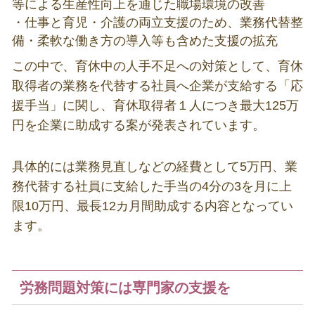
等による生産性向上を通じた職場環境の改善
・仕事と育児・介護の両⽴支援のため、業務代替整
備・柔軟な働き方の導入等も含めた支援の拡充
この中で、育休中の人手不足への対策として、育休
取得者の業務を代替する社員へ企業が支給する「応
援手当」に関し、育休取得者１人につき最大
125
万
円を企業に助成する案が発表されています。
具体的には業務見直しなどの経費として
5
万円、業
務代替する社員に支給した手当の
4
分の
3
を月に上
限
10
万円、最長
12
カ月間助成する内容となってい
ます。
労務問題対策には専門家の支援を