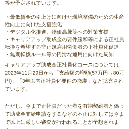
等が予定されています。
・最低賃⾦の引上げに向けた環境整備のための⽣産
性向上に向けた支援強化
・デジタル化推進、物価⾼騰等への対策支援
・キャリアアップ助成⾦の要件緩和等による正社員
転換を希望する非正規雇⽤労働者の正社員化促進
・無期転換ルール等の円滑な運⽤に向けた周知
キャリアアップ助成金正社員化コースについては、
2023
年
11
月
29
日から「支給額の増額
(57
万円→
80
万
円
)
」「
3
年以内正社員化要件の撤廃」など拡充され
ています。
ただし、今まで正社員だった者を有期契約者と偽っ
て助成金支給申請をするなどの不正に対しては今ま
で以上に厳しい審査が行われることが予想されま