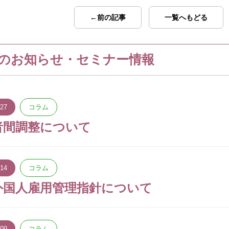
←前の記事
一覧へもどる
のお知らせ・セミナー情報
.27
コラム
者間調整について
.14
コラム
外国人雇用管理指針について
.09
コラム