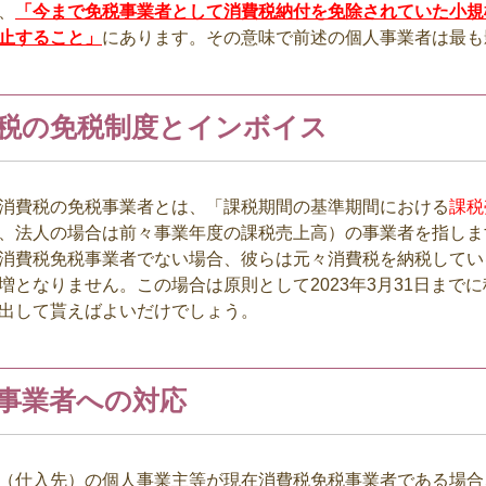
、
「今まで免税事業者として消費税納付を免除されていた小規
止すること」
にあります。その意味で前述の個人事業者は最も
税の免税制度とインボイス
消費税の免税事業者とは、「課税期間の基準期間における
課税
、法人の場合は前々事業年度の課税売上高）の事業者を指しま
消費税免税事業者でない場合、彼らは元々消費税を納税してい
増となりません。この場合は原則として
2023
年
3
月
31
日までに
出して貰えばよいだけでしょう。
事業者への対応
仕入先）の個人事業主等が現在消費税免税事業者である場合