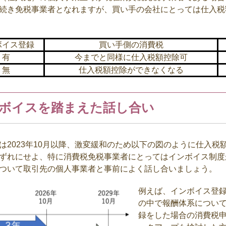
続き免税事業者となれますが、買い手の会社にとっては仕入税
ボイス登録
買い手側の消費税
有
今までと同様に仕入税額控除可
無
仕入税額控除ができなくなる
ボイスを踏まえた話し合い
は
2023
年
10
月以降、激変緩和のため以下の図のように仕入税
ずれにせよ、特に消費税免税事業者にとってはインボイス制度
ついて取引先の個人事業者と事前によく話し合いましょう。
例えば、インボイス登
の中で報酬体系につい
録をした場合の消費税