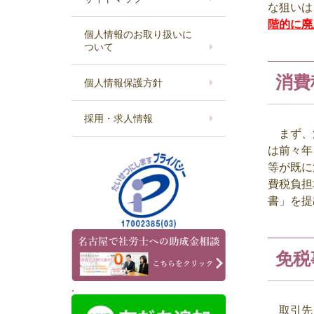
な狙いは
階的に廃
個人情報のお取り扱いに
ついて
消費
個人情報保護方針
採用・求人情報
まず、
は前々年
等が既に
費税負担
書」を提
免税
.
取引先（