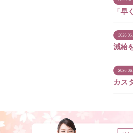
「早
2026.06
減給
2026.06
カス