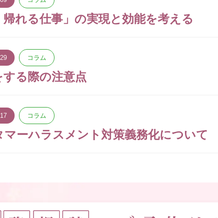
く帰れる仕事」の実現と効能を考える
.29
コラム
をする際の注意点
.17
コラム
タマーハラスメント対策義務化について