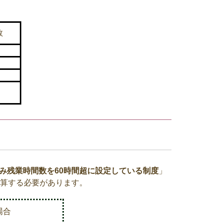
数
み残業時間数を
60
時間超に設定している制度
」
算する必要があります。
場合