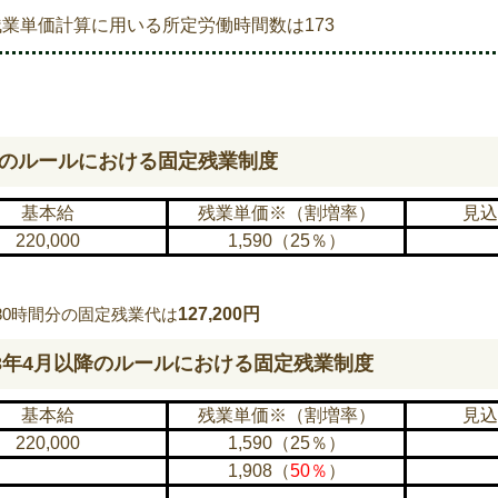
単価計算に用いる所定労働時間数は173
のルールにおける固定残業制度
基本給
残業単価※（割増率）
見込
220,000
1,590（25％）
80
時間分の固定残業代は
127,200円
3
年
4
月以降のルールにおける固定残業制度
基本給
残業単価※（割増率）
見込
220,000
1,590（25％）
1,908（
50％
）