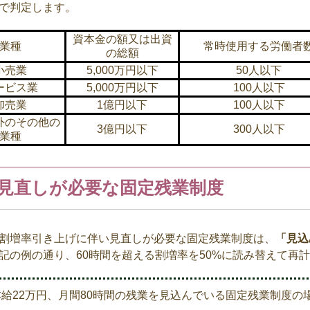
で判定します。
資本金の額又は出資
業種
常時使用する労働者
の総額
小売業
5,000万円以下
50人以下
ービス業
5,000万円以下
100人以下
卸売業
1億円以下
100人以下
外のその他の
3億円以下
300人以下
業種
見直しが必要な固定残業制度
割増率引き上げに伴い見直しが必要な固定残業制度は、
「見込
記の例の通り、
60
時間を超える割増率を
50%
に読み替えて再計
給22万円、月間80時間の残業を見込んでいる固定残業制度の