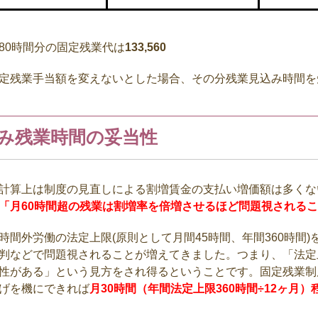
80
時間分の固定残業代は
133,560
定残業手当額を変えないとした場合、その分残業見込み時間を
み残業時間の妥当性
算上は制度の見直しによる割増賃金の支払い増価額は多くな
「月60時間超の残業は割増率を倍増させるほど問題視される
時間外労働の法定上限
(
原則として月間
45
時間、年間
360
時間
)
判などで問題視されることが増えてきました。つまり、「法定
性がある」という見方をされ得るということです。固定残業制
げを機にできれば
月30時間（年間法定上限360時間÷12ヶ月