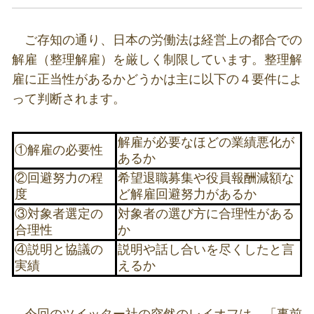
ご存知の通り、日本の労働法は経営上の都合での
解雇（整理解雇）を厳しく制限しています。整理解
雇に正当性があるかどうかは主に以下の４要件によ
って判断されます。
解雇が必要なほどの業績悪化が
①解雇の必要性
あるか
②回避努力の程
希望退職募集や役員報酬減額な
度
ど解雇回避努力があるか
③対象者選定の
対象者の選び方に合理性がある
合理性
か
④説明と協議の
説明や話し合いを尽くしたと言
実績
えるか
今回のツイッター社の突然のレイオフは、「事前